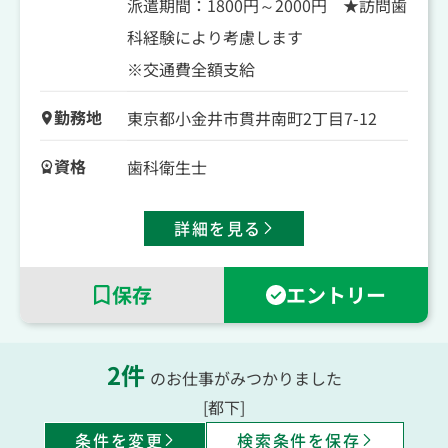
派遣期間：1800円～2000円 ★訪問歯
ムで協力しながら進めるスタイルです。患者様一人
科経験により考慮します
ひとりの生活に寄り添いながら、「食べる・話す・
※交通費全額支給
笑う」を支える歯科衛生士として社会に貢献できる
やりがいのあるお仕事です。
勤務地
東京都小金井市貫井南町2丁目7-12
今後さらにニーズの高まる訪問歯科の分野で、スキ
資格
ルを活かしながらキャリアアップを目指せます。
歯科衛生士
詳細を見る
保存
エントリー
2
件
のお仕事がみつかりました
[都下]
条件を変更
検索条件を保存