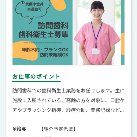
お仕事のポイント
訪問歯科での歯科衛生士業務をお任せします。主に
施設に入所されているご高齢の方を対象に、口腔ケ
アやブラッシング指導、診療介助、業務記録などを
行っていただきます。担当する施設のスケジュール
給与
【紹介予定派遣】
管理や、診療に必要な準備・片付けも含めて、チー