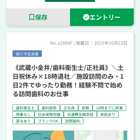
保存
エントリー
No.
s2994F
/ 掲載日：
2025年10月22日
紹介予定派遣
《武蔵小金井/歯科衛生士/正社員》＼土
日祝休み×18時退社／施設訪問のみ・1
日2件でゆったり勤務！経験不問で始め
る訪問歯科のお仕事
歯科衛生士
歯科医院
正社員
長期
18時までに終業
残業なし
社会保険完備
交通費全額支給
昇給あり
賞与あり
ブランクOK
訪問歯科