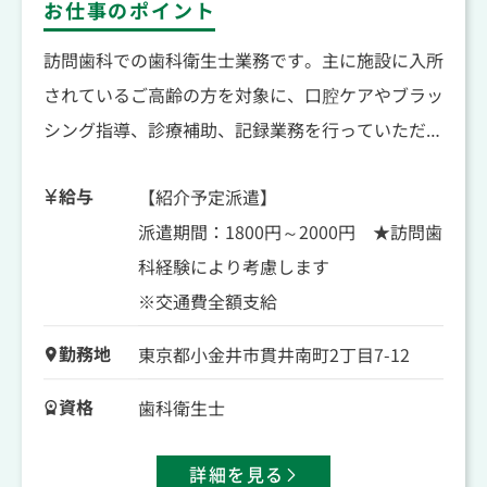
お仕事のポイント
訪問歯科での歯科衛生士業務です。主に施設に入所
されているご高齢の方を対象に、口腔ケアやブラッ
シング指導、診療補助、記録業務を行っていただき
ます。担当施設の予定管理や診療準備・片付けなど
給与
【紹介予定派遣】
もお願いしますが、午前・午後それぞれ1件ずつの
派遣期間：1800円～2000円 ★訪問歯
ゆとりあるスケジュールです。訪問未経験やブラン
科経験により考慮します
クのある方も歓迎！先輩スタッフが丁寧にサポート
※交通費全額支給
しますので安心してスタートできます。
勤務地
東京都小金井市貫井南町2丁目7-12
資格
歯科衛生士
詳細を見る