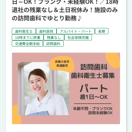
日～OK！ブランク・未経験OK！／18時
退社の残業なし＆土日祝休み！施設のみ
の訪問歯科でゆとり勤務♪
歯科衛生士
歯科医院
アルバイト・パート
長期
18時までに終業
残業なし
社会保険完備
交通費全額支給
訪問歯科