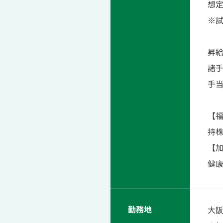
想定
※試
昇給
諸手
手
【
持株
【
健康
勤務地
大阪