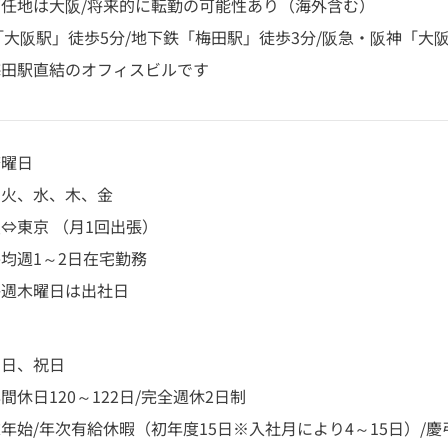
初任地は大阪/将来的に転勤の可能性あり（海外含む）
「大阪駅」徒歩5分/地下鉄「梅田駅」徒歩3分/阪急・阪神「大
梅田駅直結のオフィスビルです
務曜日
、火、水、木、金
⇔東京 （月1回出張）
均週1～2日在宅勤務
毎週木曜日は出社日
日
、日、祝日
間休日120～122日/完全週休2日制
年始/年次有給休暇（初年度15日※入社月により4～15日）/慶