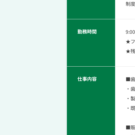
制
勤務時間
9:
★フ
★残
仕事内容
■
・歯
・
・
■