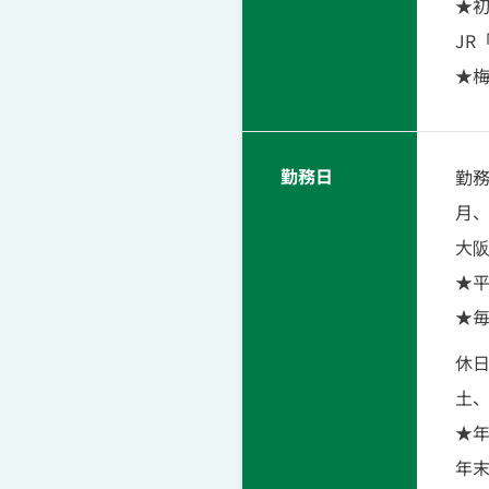
★
JR
★
勤務日
勤
月
大阪
★平
★
休
土
★年
年末