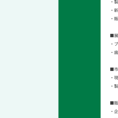
・
・
・
■
・
・
■
・
・
■
・