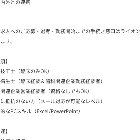
社内外との連携
本求人へのご応募・選考・勤務開始までの手続き窓口はライオ
ります。
必須】
技工士（臨床のみOK）
科衛生士（臨床経験＆歯科関連企業勤務経験者）
科関連企業営業経験者（資格なしでもOK）
語に抵抗のない方（メール対応が可能なレベル）
的なPCスキル（Excel/PowerPoint）
歓迎】