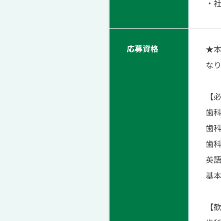
・
応募資格
★
な
【
歯科
歯
歯
英
基本
【